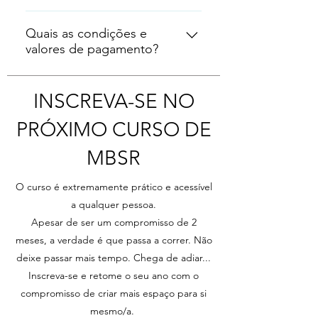
outubro 04 de novembro Retiro –
Todos os que estejam
06 de novembro das 09h às 14h00
interessados em integrar o
Quais as condições e
11 de novembro e 18 de
valores de pagamento?
Mindfulness no seu dia-a-dia e se
novembro Horário: 19h00 às 21h30
possam comprometer com a
O curso será via Zoom
A pré-inscrição deve ser feita
participação nas sessões e com os
mediante preenchimento do
INSCREVA-SE NO
trabalhos entre sessões.
formulário online e pagamento do
PRÓXIMO CURSO DE
sinal. Sinal / reserva de lugar 60€
Total do valor do curso 200€ 20%
MBSR
de desconto aplicável a todos os
que se inscreverem antes de dia
O curso é extremamente prático e acessível
08 de abril Pode realizar o
a qualquer pessoa.
pagamento por - PayPal
Apesar de ser um compromisso de 2
diretamente no site OU - Por
meses, a verdade é que passa a correr. Não
transferência bancária para o
deixe passar mais tempo. Chega de adiar...
seguinte IBAN: PT50 0010 0000
Inscreva-se e retome o seu ano com o
5149 9780 0010 3
compromisso de criar mais espaço para si
mesmo/a.