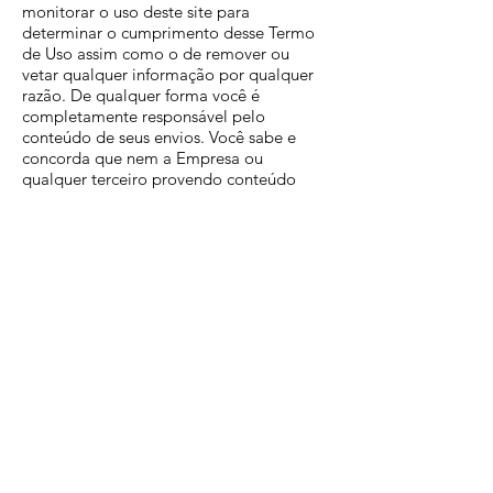
monitorar o uso deste site para
determinar o cumprimento desse Termo
de Uso assim como o de remover ou
vetar qualquer informação por qualquer
razão. De qualquer forma você é
completamente responsável pelo
conteúdo de seus envios. Você sabe e
concorda que nem a Empresa ou
qualquer terceiro provendo conteúdo
para a Empresa assumirá qualquer
responsabilidade por nenhuma ação ou
inação da Empresa ou referido terceiro a
respeito de qualquer envio.
Segurança
Toda senha usada para este site é
somente para uso individual. Você é
responsável pela segurança de sua senha
(se for o caso). A Empresa tem o direito
de monitorar a segurança de sua senha e
ao seu critério pode pedir que você a
mude. Se você usar qualquer senha que a
Empresa considere insegura, a Empresa
tem o direito de requisitar que a senha