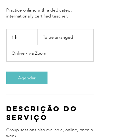
Practice online, with a dedicated,
internationally certified teacher.
To
be
1 h
1
To be arranged
arranged
Online - via Zoom
Agendar
Descrição do
serviço
Group sessions also available, online, once a
week.