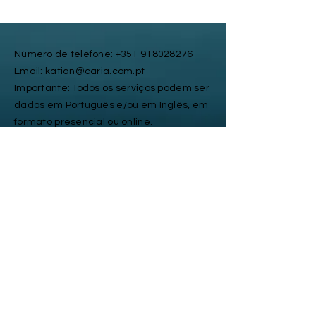
Número de telefone:
+351 918028276
Email: katian@caria.com.pt
Importante: Todos os serviços podem ser
dados em Português e/ou em Inglês, em
formato presencial ou online.
siga-nos nas
redes sociais ...
Solicite um serviço
ou mais informação