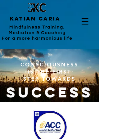
katian caria
Mindfulness Training,
Mediation & Coaching
For a more harmonious life
CONSCIOUSNESS
IS THE FIRST
STEP TOWARDS
SUCCESS