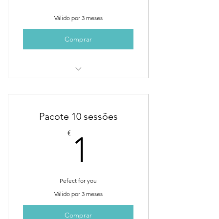
Válido por 3 meses
Comprar
Practice regularly to feel the
benefits
Pacote 10 sessões
1€
€
1
Pefect for you
Válido por 3 meses
Comprar