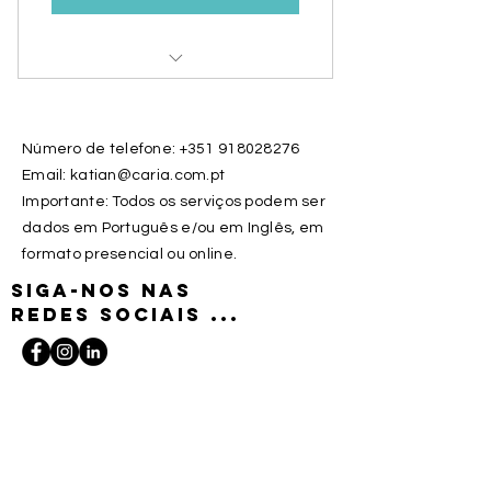
Sessão de esclarecimento
Yoga para totós
Número de telefone:
+351 918028276
Email: katian@caria.com.pt
Importante: Todos os serviços podem ser
dados em Português e/ou em Inglês, em
formato presencial ou online.
siga-nos nas
redes sociais ...
Solicite um serviço
ou mais informação